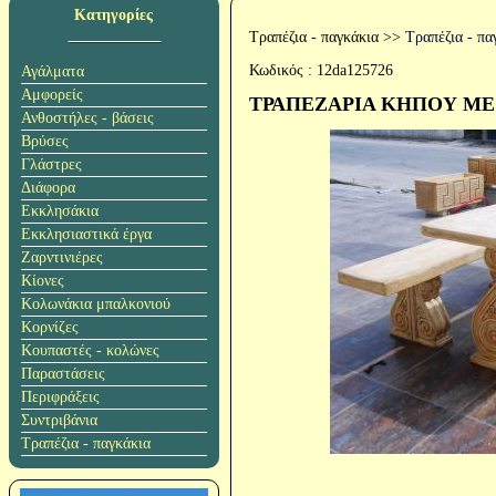
Κατηγορίες
Τραπέζια - παγκάκια
>>
Τραπέζια - πα
Κωδικός :
12da125726
Αγάλματα
Αμφορείς
ΤΡΑΠΕΖΑΡΙΑ ΚΗΠΟΥ ΜΕ
Ανθοστήλες - βάσεις
Βρύσες
Γλάστρες
Διάφορα
Εκκλησάκια
Εκκλησιαστικά έργα
Ζαρντινιέρες
Κίονες
Κολωνάκια μπαλκονιού
Κορνίζες
Κουπαστές - κολώνες
Παραστάσεις
Περιφράξεις
Συντριβάνια
Τραπέζια - παγκάκια