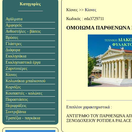
Κατηγορίες
Κίονες
>>
Κίονες
Κωδικός :
eda3729711
Αγάλματα
Αμφορείς
ΟΜΟΙΩΜΑ ΠΑΡΘΕΝΩΝΑ Κ
Ανθοστήλες - βάσεις
Βρύσες
Γλάστρες
Διάφορα
Εκκλησάκια
Εκκλησιαστικά έργα
Ζαρντινιέρες
Κίονες
Κολωνάκια μπαλκονιού
Κορνίζες
Κουπαστές - κολώνες
Παραστάσεις
Περιφράξεις
Επιπλέον χαρακτηριστικά :
Συντριβάνια
ΑΝΤΙΓΡΑΦΟ ΤΟΥ ΠΑΡΘΕΝΩΝΑ ΑΠ
Τραπέζια - παγκάκια
ΞΕΝΟΔΟΧΕΙΟΥ POTIDEA PALACE