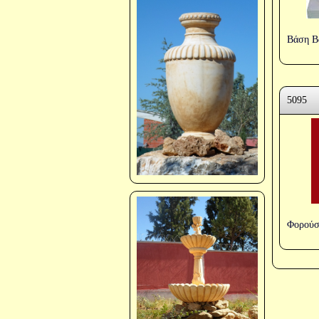
Βάση Β
5095
Φορούσ