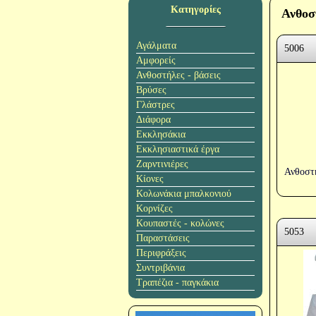
Κατηγορίες
Ανθοσ
Αγάλματα
5006
Αμφορείς
Ανθοστήλες - βάσεις
Βρύσες
Γλάστρες
Διάφορα
Εκκλησάκια
Εκκλησιαστικά έργα
Ζαρντινιέρες
Ανθοστ
Κίονες
Κολωνάκια μπαλκονιού
Κορνίζες
Κουπαστές - κολώνες
5053
Παραστάσεις
Περιφράξεις
Συντριβάνια
Τραπέζια - παγκάκια