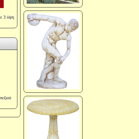
σε 3 ύψη
πεζιού