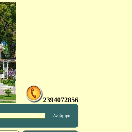
2394072856
Αναζήτηση