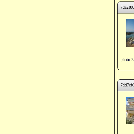
7da2f8
photo 2
7dd7cf