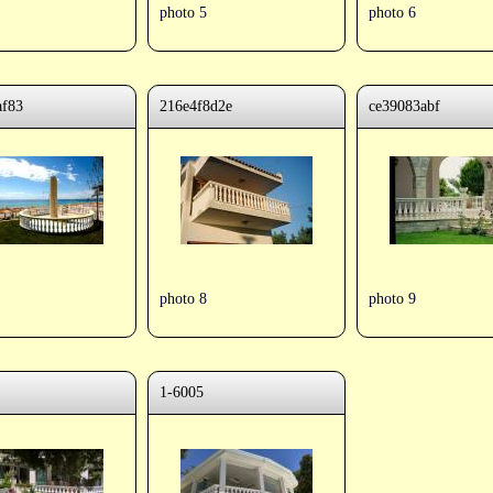
photo 5
photo 6
af83
216e4f8d2e
ce39083abf
photo 8
photo 9
1-6005