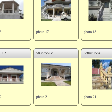
6
photo 17
photo 18
1952
580c7cc76c
3cfbc8158a
9
photo 2
photo 21