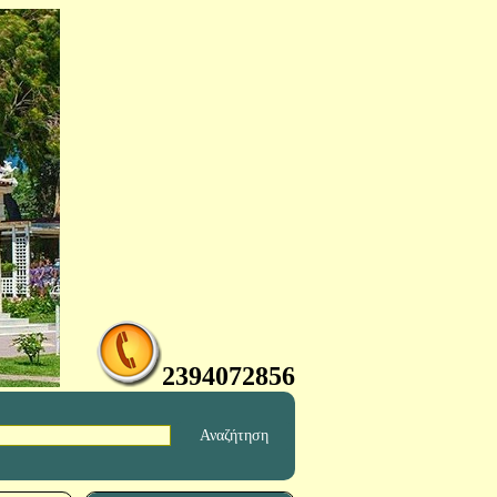
2394072856
Αναζήτηση