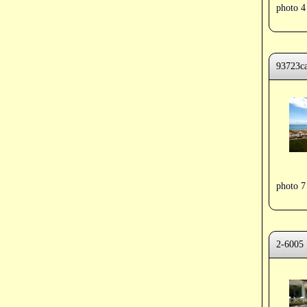
photo 4
93723c
photo 7
2-6005