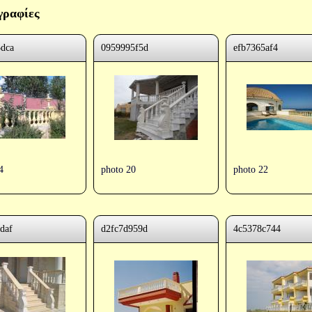
ραφίες
3dca
0959995f5d
efb7365af4
4
photo 20
photo 22
daf
d2fc7d959d
4c5378c744