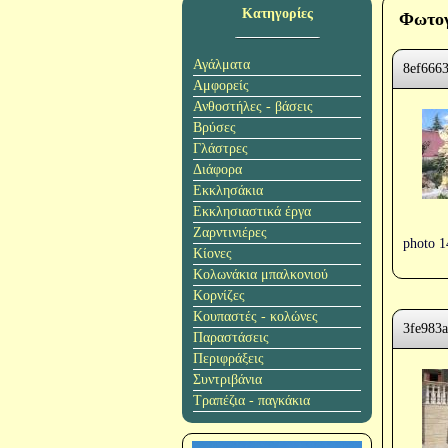
Κατηγορίες
Φωτογ
Αγάλματα
8ef666
Αμφορείς
Ανθοστήλες - βάσεις
Βρύσες
Γλάστρες
Διάφορα
Εκκλησάκια
Εκκλησιαστικά έργα
Ζαρντινιέρες
photo 1
Κίονες
Κολωνάκια μπαλκονιού
Κορνίζες
Κουπαστές - κολώνες
3fe983a
Παραστάσεις
Περιφράξεις
Συντριβάνια
Τραπέζια - παγκάκια