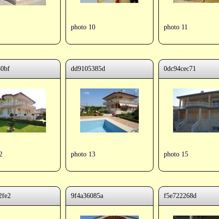
photo 10
photo 11
80bf
dd9105385d
0dc94cec71
2
photo 13
photo 15
2fe2
9f4a36085a
f5e722268d