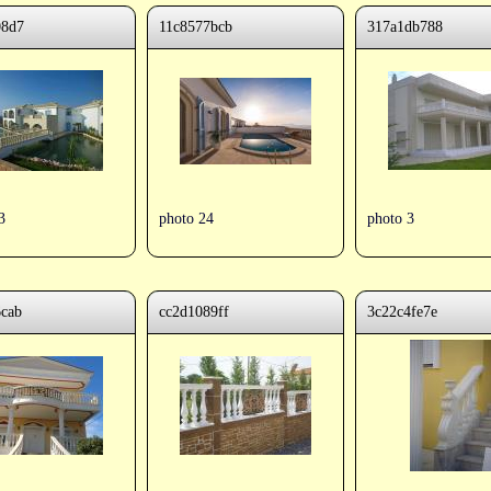
08d7
11c8577bcb
317a1db788
3
photo 24
photo 3
6cab
cc2d1089ff
3c22c4fe7e